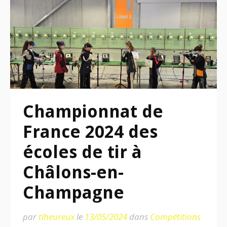
Championnat de
France 2024 des
écoles de tir à
Châlons-en-
Champagne
par
tlheureux
le
13/05/2024
dans
Compétitions