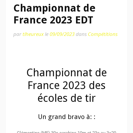
Championnat de
France 2023 EDT
par
tlheureux
le
09/09/2023
dans
Compétitions
Championnat de
France
2023
des
écoles de tir
Un grand bravo à: :
Clémentine (MF)
30e
carabine 10m et
23e
au 3×20