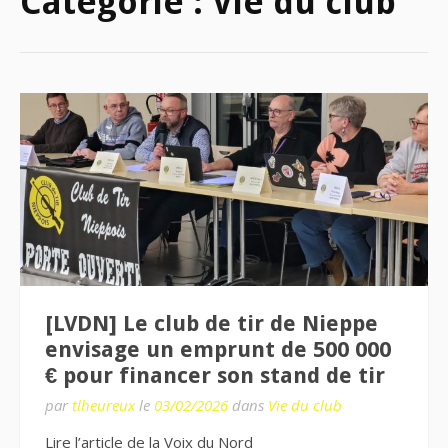
Catégorie :
Vie du club
[LVDN] Le club de tir de Nieppe
envisage un emprunt de 500 000
€ pour financer son stand de tir
par
tlheureux
le
03/02/2026
dans
Vie du club
Lire l’article de la Voix du Nord